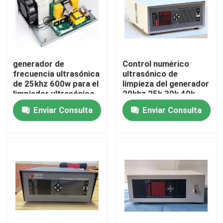
Viaje de la fábrica
Control de calidad
generador de
Control numérico
frecuencia ultrasónica
ultrasónico de
de 25khz 600w para el
limpieza del generador
Éntrenos en contacto con
limpiador ultrasónico
20khz 25k 30k 40k
54k 120k 2000k
Enviar Consulta
Enviar Consulta
Pida una cita
transductor ultrasónico de limpieza
transductor ultrasónico de alta potencia
Transductor ultrasónico de la frecuencia multi