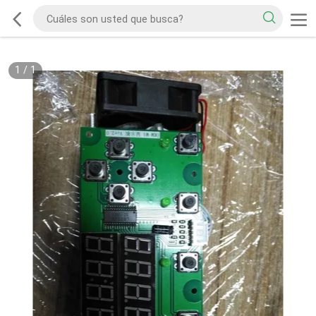
1
/
1