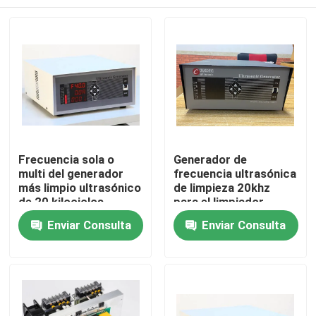
Frecuencia sola o
Generador de
multi del generador
frecuencia ultrasónica
más limpio ultrasónico
de limpieza 20khz
de 20 kilociclos
para el limpiador
ultrasónico
Hogar
Enviar Consulta
Enviar Consulta
Productos
Sobre nosotros