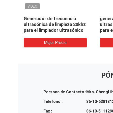
VIDEO
el
Generador de frecuencia
gener
ultrasónica de limpieza 20khz
ultra
los
para el limpiador ultrasónico
para e
Mejor Precio
PÓ
Persona de Contacto :
Mrs. ChengLi
Teléfono :
86-10-638181
Fax :
86-10-511129