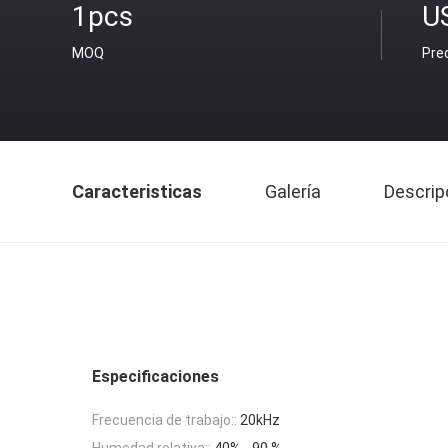
1pcs
U
MOQ
Pre
Caracteristicas
Galería
Descrip
Especificaciones
Frecuencia de trabajo::
20kHz
Humedad relativa::
40% - 90 %