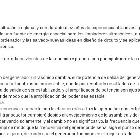
 ultrasónica global y con durante diez años de experiencia al la invest
e una fuente de energía especial para los limpiadores ultrasónicos, q
ordenador y las salvado-nuevas ideas en diseño de circuito y se apli
asónica.
rfecto tiene vínculos de la reacción y proporciona principalmente las
o del generador ultrasónico cambia, el de potencia de salida del gene
ransductor ultrasónico inestable, dando por resultado resultados de tra
 de salida de ser estabilizado, y el amplificador de potencia son ajus
er de modo que la amplificación del poder sea estable.
ia
frecuencia resonante con la eficacia más alta y la operación más estab
 transductor cambiará debido al envejecimiento de la asamblea y de la
rivando solamente, y el cambio no es significativo, la frecuencia que
eñal de modo que la frecuencia del generador de señal siga el punto d
cierta gama, de modo que el generador funcione en el mejor estado.