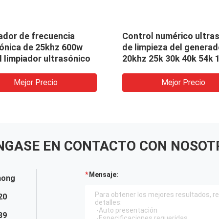
ador de frecuencia
Control numérico ultra
sónica de 25khz 600w
de limpieza del generad
l limpiador ultrasónico
20khz 25k 30k 40k 54k 
2000k
Mejor Precio
Mejor Precio
NGASE EN CONTACTO CON NOSOT
Mensaje:
hong
20
89