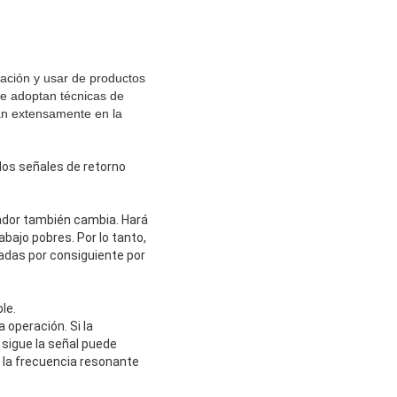
igación y usar de productos
ue adoptan técnicas de
can extensamente en la
 dos señales de retorno
rador también cambia. Hará
bajo pobres. Por lo tanto,
tadas por consiguiente por
le.
 operación. Si la
 sigue la señal puede
e la frecuencia resonante