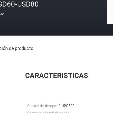
SD60-USD80
cio
ción de producto
CARACTERISTICAS
Control de tiempo::
0--59' 59"
Gama de control de poder::