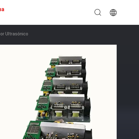
na
or Ultrasónico