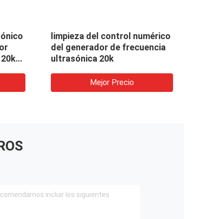
sónico
limpieza del control numérico
Gene
or
del generador de frecuencia
sold
120k
ultrasónica 20k
Mejor Precio
ROS