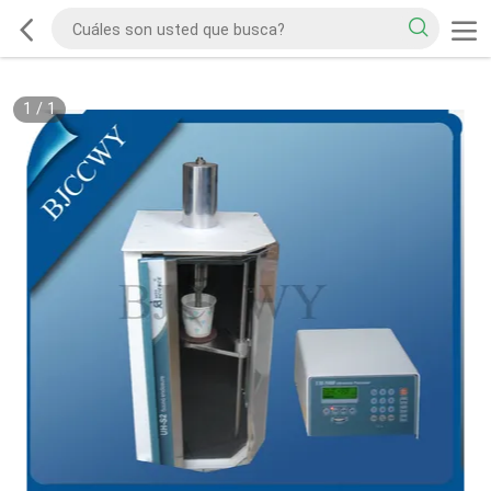
1
/
1