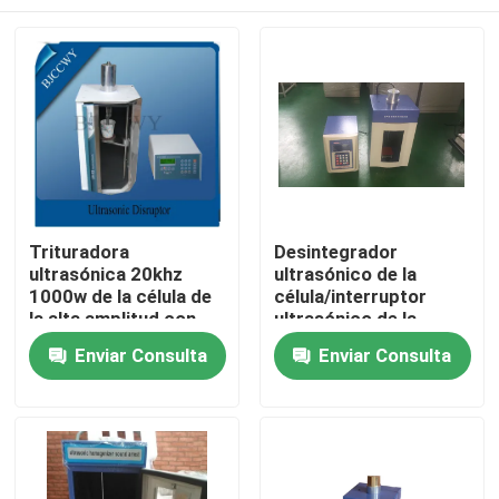
Trituradora
Desintegrador
ultrasónica 20khz
ultrasónico de la
1000w de la célula de
célula/interruptor
la alta amplitud con
ultrasónico de la
buena resistencia
célula usado en
Hogar
Enviar Consulta
Enviar Consulta
térmica
laboratorio y la prueba
Productos
Sobre nosotros