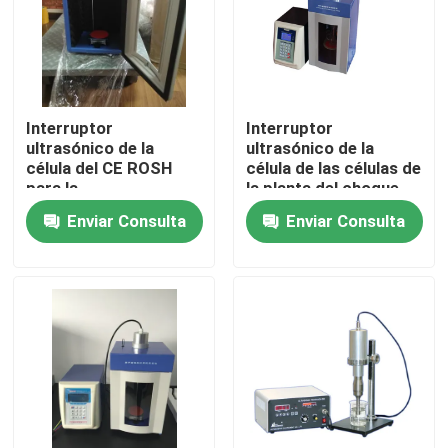
Viaje de la fábrica
Control de calidad
Interruptor
Interruptor
ultrasónico de la
ultrasónico de la
célula del CE ROSH
célula de las células de
Éntrenos en contacto con
para la
la planta del choque
emulsificación/la
hecho juego con
Enviar Consulta
Enviar Consulta
separación
diverso cuerno
Pida una cita
clasificado
transductor ultrasónico de limpieza
transductor ultrasónico de alta potencia
Transductor ultrasónico de la frecuencia multi