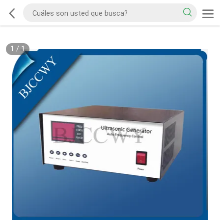
1
/
1