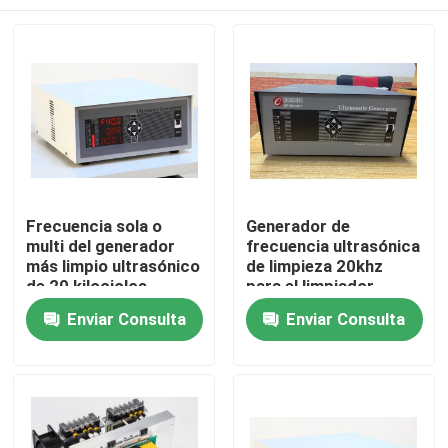
Frecuencia sola o
Generador de
multi del generador
frecuencia ultrasónica
más limpio ultrasónico
de limpieza 20khz
de 20 kilociclos
para el limpiador
ultrasónico
Hogar
Enviar Consulta
Enviar Consulta
Productos
Sobre nosotros