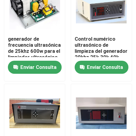
Viaje de la fábrica
Control de calidad
generador de
Control numérico
frecuencia ultrasónica
ultrasónico de
de 25khz 600w para el
limpieza del generador
Éntrenos en contacto con
limpiador ultrasónico
20khz 25k 30k 40k
54k 120k 2000k
Enviar Consulta
Enviar Consulta
Pida una cita
transductor ultrasónico de limpieza
transductor ultrasónico de alta potencia
Transductor ultrasónico de la frecuencia multi