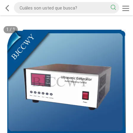
1
/
1