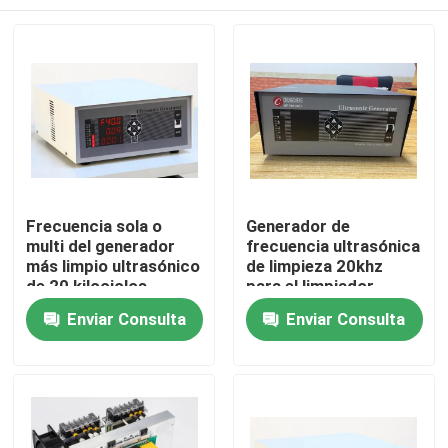
Frecuencia sola o
Generador de
multi del generador
frecuencia ultrasónica
más limpio ultrasónico
de limpieza 20khz
de 20 kilociclos
para el limpiador
ultrasónico
Hogar
Enviar Consulta
Enviar Consulta
Productos
Sobre nosotros