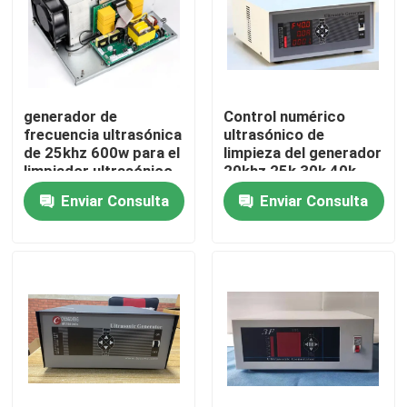
Viaje de la fábrica
Control de calidad
generador de
Control numérico
frecuencia ultrasónica
ultrasónico de
de 25khz 600w para el
limpieza del generador
Éntrenos en contacto con
limpiador ultrasónico
20khz 25k 30k 40k
54k 120k 2000k
Enviar Consulta
Enviar Consulta
Pida una cita
transductor ultrasónico de limpieza
transductor ultrasónico de alta potencia
Transductor ultrasónico de la frecuencia multi