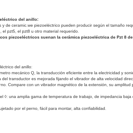
léctrico del anillo:
s y de ceramic.we piezoeléctrico pueden producir según el tamaño req
, el pzt5, el pzt8 u otro material requerido.
cos piezoeléctricos suenan la cerámica piezoeléctrica de Pzt 8 de
ctrico del anillo:
rámetro mecánico Q, la transducción eficiente entre la electricidad y son
za del transductor es mejorada fijando el vibrador de alta velocidad dir
erno. Compare con un vibrador magnético de la extensión, su amplitud
del ◊: una amplia gama de temperatura de trabajo, de impedancia baja 
jetado por el perno, fácil para montar, alta confiabilidad.