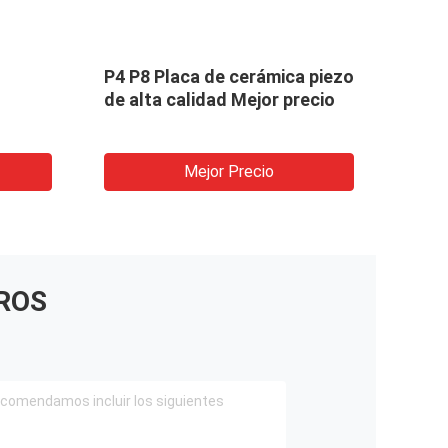
P4 P8 Placa de cerámica piezo
/5 p
de alta calidad Mejor precio
piez
Mejor Precio
ROS