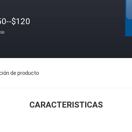
50--$120
cio
ción de producto
CARACTERISTICAS