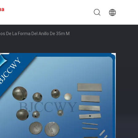
na
cos De La Forma Del Anillo De 35m M