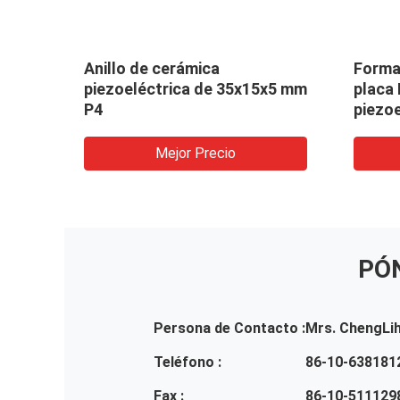
ido
Anillo de cerámica
Forma 
piezoeléctrica de 35x15x5 mm
placa
P4
piezoe
Mejor Precio
PÓ
Persona de Contacto :
Mrs. ChengLi
Teléfono :
86-10-638181
Fax :
86-10-511129