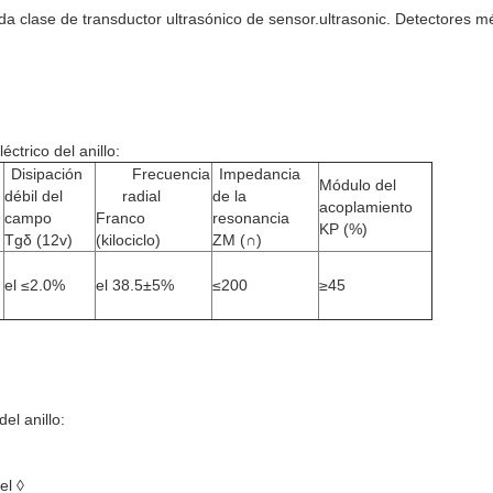
da clase de transductor ultrasónico de sensor.ultrasonic. Detectores mé
ctrico del anillo:
Disipación
Frecuencia
Impedancia
Módulo del
débil del
radial
de la
acoplamiento
campo
Franco
resonancia
KP (%)
Tgδ (12v)
(kilociclo)
ZM (∩)
el ≤2.0%
el 38.5±5%
≤200
≥45
el anillo:
el ◊