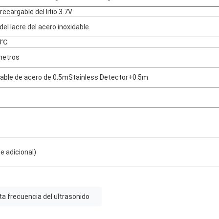
recargable del litio 3.7V
l lacre del acero inoxidable
0℃
metros
cable de acero de 0.5mStainless Detector+0.5m
te adicional)
ta frecuencia del ultrasonido