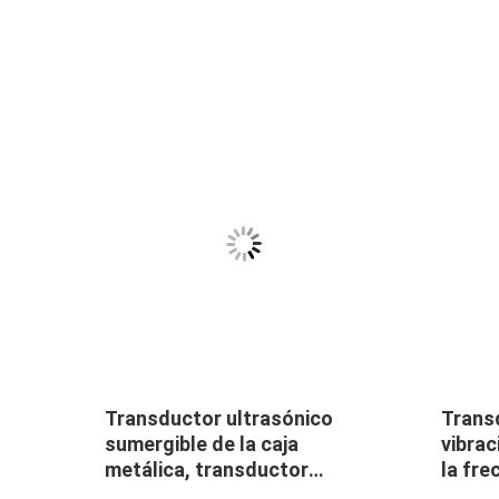
 2kw
Transductor ultrasónico
Transd
ico
sumergible de la caja
vibrac
metálica, transductor
la fre
ultrasónico de la vibración
para l