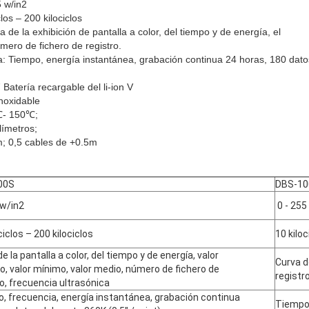
5 w/in2
os – 200 kilociclos
a de la exhibición de pantalla a color, del tiempo y de energía, el
ero de fichero de registro.
: Tiempo, energía instantánea, grabación continua 24 horas, 180 dato
Batería recargable del li-ion V
inoxidable
0℃- 150℃;
límetros;
m; 0,5 cables de +0.5m
00S
DBS-10
 w/in2
0 - 255
ciclos – 200 kilociclos
10 kilo
e la pantalla a color, del tiempo y de energía, valor
Curva d
, valor mínimo, valor medio, número de fichero de
registr
ro, frecuencia ultrasónica
, frecuencia, energía instantánea, grabación continua
Tiempo,