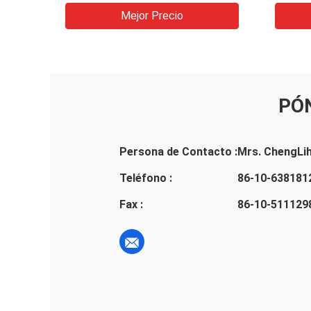
usando en líquido
Mejor Precio
PÓ
Persona de Contacto :
Mrs. ChengLi
Teléfono :
86-10-638181
Fax :
86-10-511129