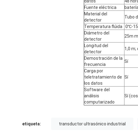
datos
48 hor
Fuente eléctrica
batería
Material del
Tubo de
detector
Temperatura flúida
0℃-1
Diámetro del
25m 
detector
Longitud del
1,0 m;
detector
Demostración de la
Sí
frecuencia
Carga por
teletratamiento de
Sí
los datos
Software del
análisis
Sí (cos
computarizado
etiqueta:
transductor ultrasónico industrial