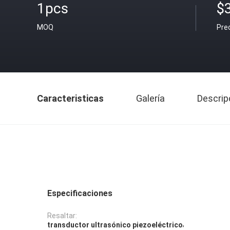
1pcs
$
MOQ
Pre
Caracteristicas
Galería
Descrip
Especificaciones
Resaltar:
,
transductor ultrasónico piezoeléctrico