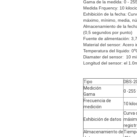
Gama de la medida: 0 - 25
Medida Frquency: 10 kilocicl
Exhibición de la fecha: Curv
máximo, mínimo, media, núm
Almacenamiento de la fecha
(0,5 segundos por punto)
Fuente de alimentación: 3,7 
Material del sensor: Acero 
Temperatura del líquido: 
Diamater del sensor: 10 mi
Longitud del sensor: el 1.0
Tipo
DBS-2
Medición
0 -255
Gama
Frecuencia de
10 kilo
medición
Curva d
Exhibición de datos
máximo
regist
Almacenamiento de
Tiempo