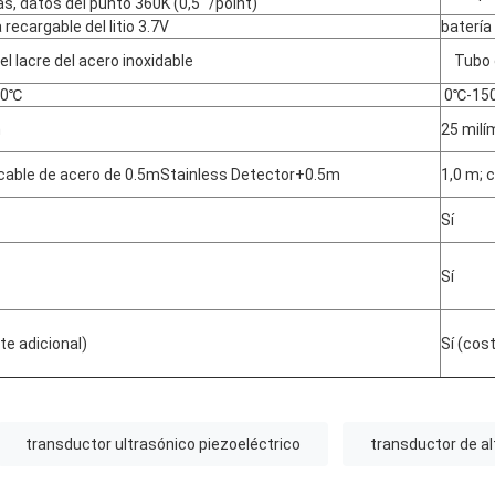
as, datos del punto 360K (0,5" /point)
 recargable del litio 3.7V
batería 
l lacre del acero inoxidable
Tubo de
50℃
0℃-15
m
25 milí
 cable de acero de 0.5mStainless Detector+0.5m
1,0 m; 
Sí
Sí
te adicional)
Sí (cos
transductor ultrasónico piezoeléctrico
transductor de al