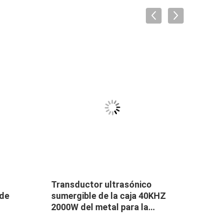
Transductor ultrasónico
equip
 de
sumergible de la caja 40KHZ
paqu
2000W del metal para la
limp
limpieza del tanque
sume