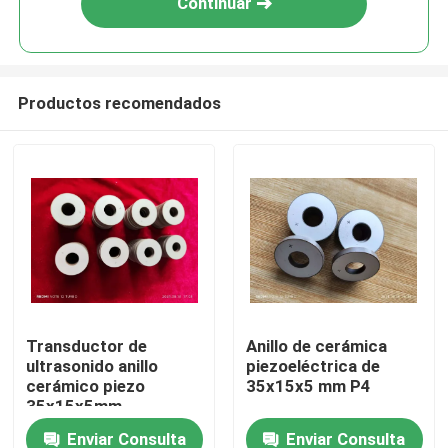
Continuar
Productos recomendados
Hogar
Transductor de
Anillo de cerámica
ultrasonido anillo
piezoeléctrica de
Productos
cerámico piezo
35x15x5 mm P4
35x15x5mm
Enviar Consulta
Enviar Consulta
Sobre nosotros