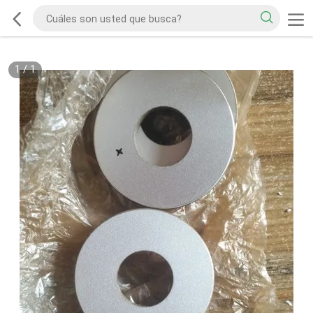
1
/
1