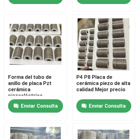
Viaje de la fábrica
Control de calidad
Éntrenos en contacto con
Pida una cita
Forma del tubo de
P4 P8 Placa de
anillo de placa Pzt
cerámica piezo de alta
cerámica
calidad Mejor precio
piezoeléctrica
transductor ultrasónico de limpieza
Enviar Consulta
Enviar Consulta
transductor ultrasónico de alta potencia
Transductor ultrasónico de la frecuencia multi