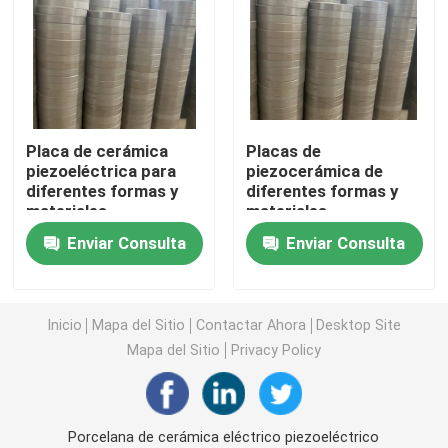
transductor ultrasónico piezoeléctrico
De inmersión ultrasónica del transductor
Placa de cerámica
Placas de
piezoeléctrica para
piezocerámica de
Generador ultrasónico de Digitaces
diferentes formas y
diferentes formas y
materiales
materiales
generador de frecuencia ultrasónica
Enviar Consulta
Enviar Consulta
Máquina de limpieza por ultrasonido
Inicio
Mapa del Sitio
Contactar Ahora
Desktop Site
Mapa del Sitio
Privacy Policy
Interruptor ultrasónico de la célula
Reactor ultrasónico
Porcelana de cerámica eléctrico piezoeléctrico