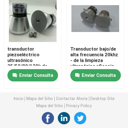
transductor ultrasónico piezoeléctrico
De inmersión ultrasónica del transductor
transductor
Transductor bajo/de
Generador ultrasónico de Digitaces
piezoeléctrico
alta frecuencia 20khz
ultrasónico
- de la limpieza
25/50/80/120k de
ultrasónica eficacia
generador de frecuencia ultrasónica
80m m cuatro
alta 200khz
Enviar Consulta
Enviar Consulta
frecuencias
Máquina de limpieza por ultrasonido
Inicio
Mapa del Sitio
Contactar Ahora
Desktop Site
Interruptor ultrasónico de la célula
Mapa del Sitio
Privacy Policy
Reactor ultrasónico