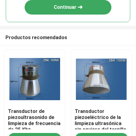
Continuar
Productos recomendados
Hogar
Transductor de
Transductor
Productos
piezoultrasonido de
piezoeléctrico de la
limpieza de frecuencia
limpieza ultrasónica
de 25 Khz
sin agujero del tornillo
Sobre nosotros