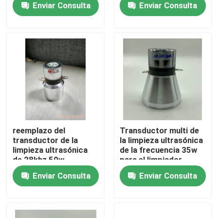
Enviar Consulta
Enviar Consulta
Viaje de la fábrica
Control de calidad
Éntrenos en contacto con
Pida una cita
reemplazo del
Transductor multi de
transductor de la
la limpieza ultrasónica
limpieza ultrasónica
de la frecuencia 35w
transductor ultrasónico de limpieza
de 28khz 50w
para el limpiador
sumergible
Enviar Consulta
Enviar Consulta
transductor ultrasónico de alta potencia
Transductor ultrasónico de la frecuencia multi