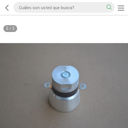
2
/
2