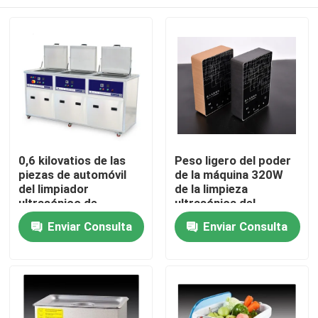
0,6 kilovatios de las
Peso ligero del poder
piezas de automóvil
de la máquina 320W
del limpiador
de la limpieza
ultrasónico de
ultrasónica del
Benchtop del color de
lavaplatos con
Hogar
Enviar Consulta
Enviar Consulta
la aprobación blanca
ISO9001
del CE
Productos
Sobre nosotros