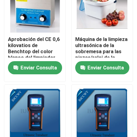
Viaje de la fábrica
Control de calidad
Aprobación del CE 0,6
Máquina de la limpieza
kilovatios de
ultrasónica de la
Benchtop del color
sobremesa para las
Éntrenos en contacto con
blanco del limpiador
piezas/reloj de la
ultrasónico para las
joyería/de la máquina
Enviar Consulta
Enviar Consulta
piezas del reloj
Pida una cita
transductor ultrasónico de limpieza
transductor ultrasónico de alta potencia
Transductor ultrasónico de la frecuencia multi