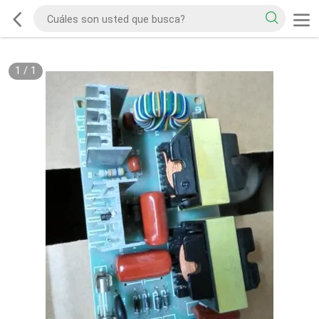
1
/
1