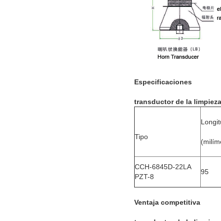
Especificaciones
transductor de la limpiez
Longi
Tipo
(milím
CCH-6845D-22LA
95
PZT-8
Ventaja competitiva