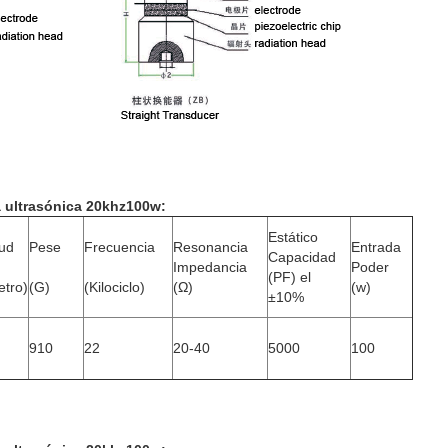
a ultrasónica 20khz100w
:
Estático
tud
Pese
Frecuencia
Resonancia
Entrada
Capacidad
Impedancia
Poder
(PF) el
etro)
(G)
(Kilociclo)
(Ω)
(w)
±10%
910
22
20-40
5000
100