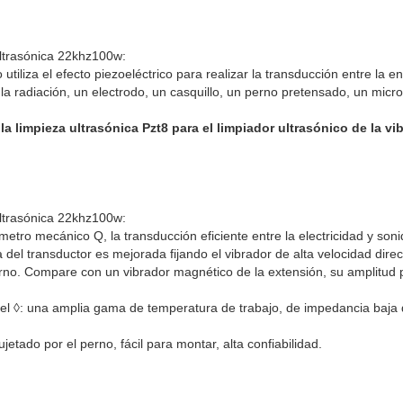
ultrasónica 22khz100w:
 utiliza el efecto piezoeléctrico para realizar la transducción entre la e
 radiación, un electrodo, un casquillo, un perno pretensado, un micro
la limpieza ultrasónica Pzt8 para el limpiador ultrasónico de la vi
ultrasónica 22khz100w
:
rámetro mecánico Q, la transducción eficiente entre la electricidad y son
za del transductor es mejorada fijando el vibrador de alta velocidad dir
erno. Compare con un vibrador magnético de la extensión, su amplitud
del ◊: una amplia gama de temperatura de trabajo, de impedancia baja 
jetado por el perno, fácil para montar, alta confiabilidad.