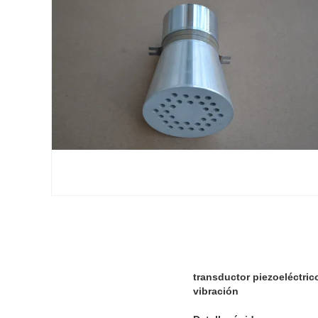
transductor piezoeléctric
vibración