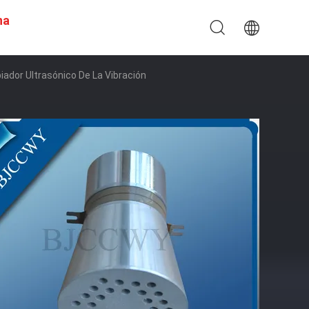
na
iador Ultrasónico De La Vibración