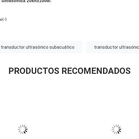
a ultrasónica 20khz100w
:
el ◊
transductor ultrasónico subacuático
transductor ultrasón
PRODUCTOS RECOMENDADOS