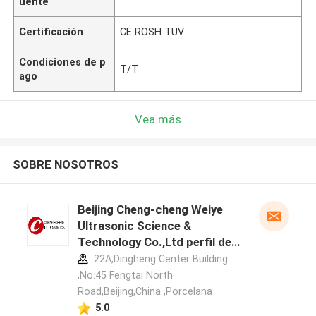
uente
Certificación
CE ROSH TUV
Condiciones de p
T/T
ago
Vea más
SOBRE NOSOTROS
Beijing Cheng-cheng Weiye
Ultrasonic Science &
Technology Co.,Ltd perfil del
fabricante
22A,Dingheng Center Building
,No.45 Fengtai North
Road,Beijing,China ,Porcelana
5.0