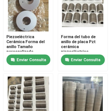
Viaje de la fábrica
Control de calidad
Piezoeléctrica
Forma del tubo de
Cerámica Forma del
anillo de placa Pzt
Éntrenos en contacto con
anillo Tamaño
cerámica
personalizado
piezoeléctrica
Enviar Consulta
Enviar Consulta
Pida una cita
transductor ultrasónico de limpieza
transductor ultrasónico de alta potencia
Transductor ultrasónico de la frecuencia multi