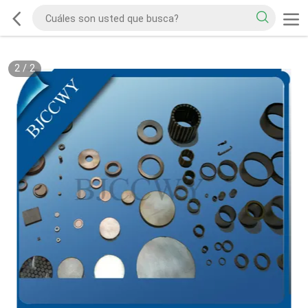
2
/
2