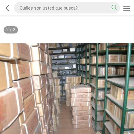
2
/
2