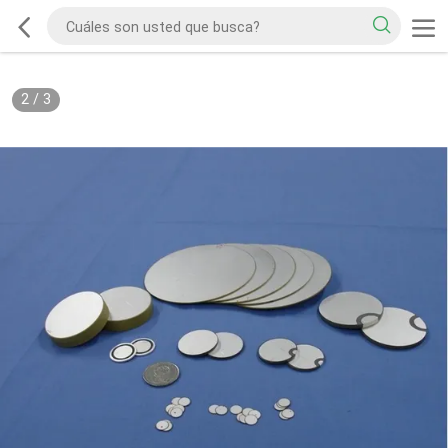
2
/
3