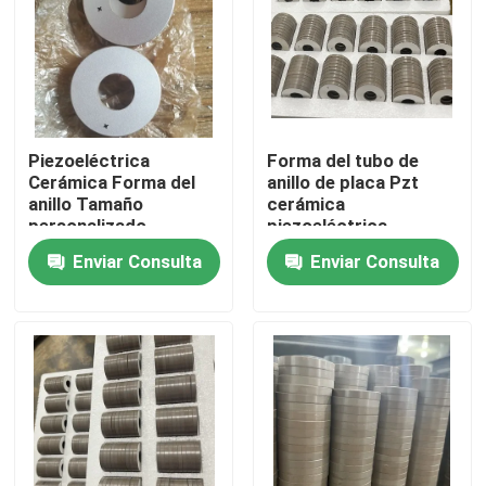
Viaje de la fábrica
Control de calidad
Piezoeléctrica
Forma del tubo de
Cerámica Forma del
anillo de placa Pzt
Éntrenos en contacto con
anillo Tamaño
cerámica
personalizado
piezoeléctrica
Enviar Consulta
Enviar Consulta
Pida una cita
transductor ultrasónico de limpieza
transductor ultrasónico de alta potencia
Transductor ultrasónico de la frecuencia multi