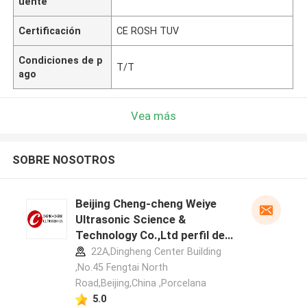
uente
Certificación
CE ROSH TUV
Condiciones de p
T/T
ago
Vea más
SOBRE NOSOTROS
Beijing Cheng-cheng Weiye
Ultrasonic Science &
Technology Co.,Ltd perfil del
fabricante
22A,Dingheng Center Building
,No.45 Fengtai North
Road,Beijing,China ,Porcelana
5.0