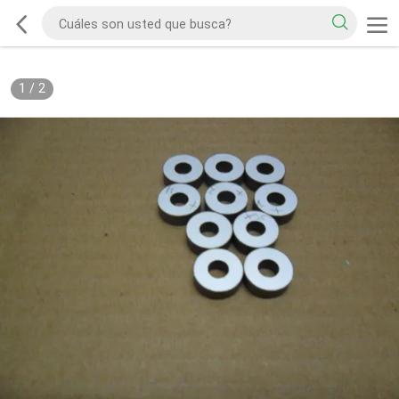
1
/
2