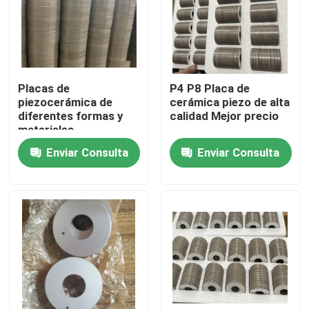
Viaje de la fábrica
Control de calidad
Placas de
P4 P8 Placa de
piezocerámica de
cerámica piezo de alta
diferentes formas y
calidad Mejor precio
Éntrenos en contacto con
materiales
Enviar Consulta
Enviar Consulta
Pida una cita
transductor ultrasónico de limpieza
transductor ultrasónico de alta potencia
Transductor ultrasónico de la frecuencia multi