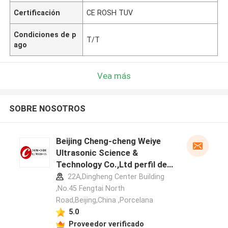
Certificación
CE ROSH TUV
Condiciones de p
T/T
ago
Vea más
SOBRE NOSOTROS
Beijing Cheng-cheng Weiye
Ultrasonic Science &
Technology Co.,Ltd perfil del
fabricante
22A,Dingheng Center Building
,No.45 Fengtai North
Road,Beijing,China ,Porcelana
5.0
Deja un mensaje
Proveedor verificado