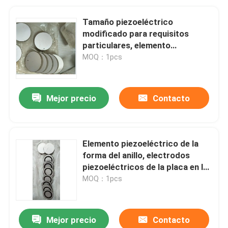
Tamaño piezoeléctrico
modificado para requisitos
particulares, elemento
piezoeléctrico de la cerámica de
MOQ：1pcs
la forma redonda
Mejor precio
Contacto
Elemento piezoeléctrico de la
forma del anillo, electrodos
piezoeléctricos de la placa en la
superficie
MOQ：1pcs
Mejor precio
Contacto