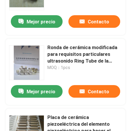
Viaje de la fábrica
Mejor precio
Contacto
Control de calidad
Ronda de cerámica modificada
Éntrenos en contacto con
para requisitos particulares
ultrasonido Ring Tube de la
forma del pequeño elemento
MOQ：1pcs
Pida una cita
piezoeléctrico
transductor ultrasónico de limpieza
Mejor precio
Contacto
transductor ultrasónico de alta potencia
Placa de cerámica
piezoeléctrica del elemento
Transductor ultrasónico de la frecuencia multi
piezoeléctrico para hacer el