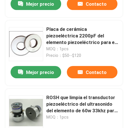
Mejor precio
Contacto
Placa de cerámica
piezoeléctrica 2200pF del
elemento piezoeléctrico para el
limpiador ultrasónico
MOQ：1pcs
automático
Precio：$50--$120
Mejor precio
Contacto
ROSH que limpia el transductor
piezoeléctrico del ultrasonido
del elemento de 60w 33khz para
un sensor más limpio
MOQ：1pcs