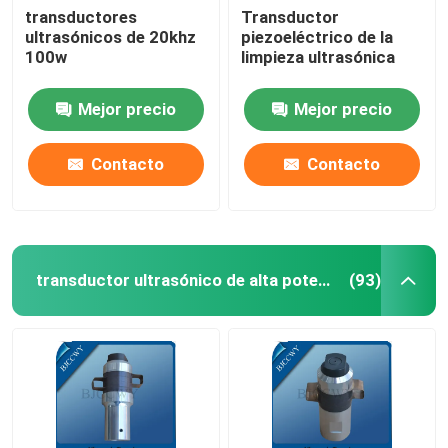
transductores
Transductor
ultrasónicos de 20khz
piezoeléctrico de la
Transductor tubular ultrasónico
100w
limpieza ultrasónica
Mejor precio
Mejor precio
Contacto
Contacto
transductor ultrasónico de alta potencia
(93)