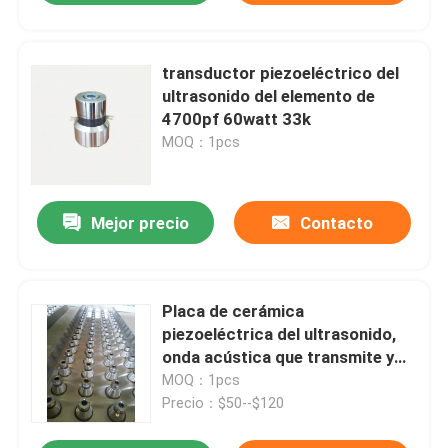
transductor piezoeléctrico del
ultrasonido del elemento de
4700pf 60watt 33k
MOQ：1pcs
Mejor precio
Contacto
Placa de cerámica
piezoeléctrica del ultrasonido,
onda acústica que transmite y
que recibe el elemento
MOQ：1pcs
piezoeléctrico
Precio：$50--$120