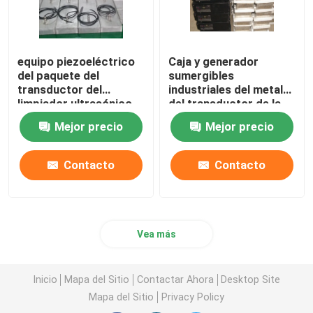
equipo piezoeléctrico
Caja y generador
del paquete del
sumergibles
transductor del
industriales del metal
limpiador ultrasónico
del transductor de la
sumergible 2kw
limpieza ultrasónica
Mejor precio
Mejor precio
Contacto
Contacto
Vea más
Inicio
Mapa del Sitio
Contactar Ahora
Desktop Site
Mapa del Sitio
Privacy Policy