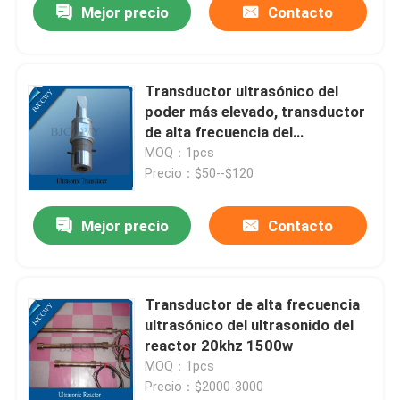
Mejor precio
Contacto
Transductor ultrasónico del
poder más elevado, transductor
de alta frecuencia del
ultrasonido
MOQ：1pcs
Precio：$50--$120
Mejor precio
Contacto
Transductor de alta frecuencia
ultrasónico del ultrasonido del
reactor 20khz 1500w
MOQ：1pcs
Precio：$2000-3000