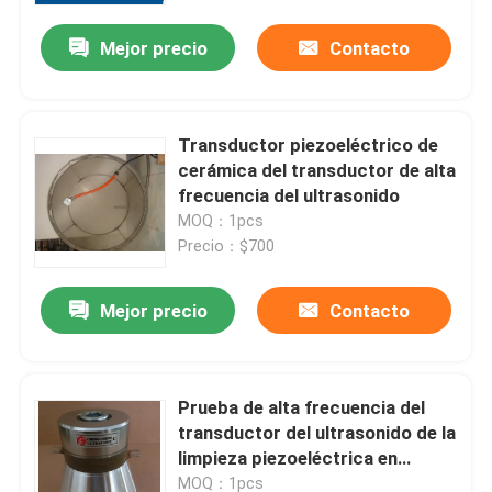
Mejor precio
Contacto
Transductor piezoeléctrico de
cerámica del transductor de alta
frecuencia del ultrasonido
MOQ：1pcs
Precio：$700
Mejor precio
Contacto
Hogar
Prueba de alta frecuencia del
Productos
transductor del ultrasonido de la
limpieza piezoeléctrica en
Laborary
Sobre nosotros
MOQ：1pcs