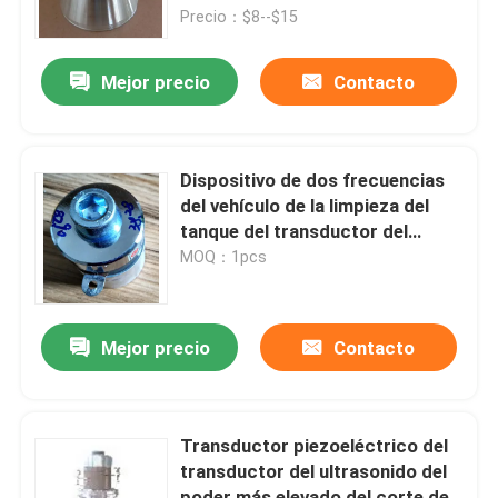
Precio：$8--$15
Viaje de la fábrica
Mejor precio
Contacto
Control de calidad
Dispositivo de dos frecuencias
Éntrenos en contacto con
del vehículo de la limpieza del
tanque del transductor del
ultrasonido
MOQ：1pcs
Pida una cita
transductor ultrasónico de limpieza
Mejor precio
Contacto
transductor ultrasónico de alta potencia
Transductor piezoeléctrico del
transductor del ultrasonido del
Transductor ultrasónico de la frecuencia multi
poder más elevado del corte de