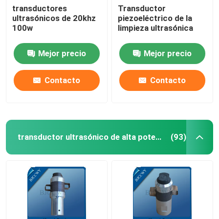
transductores
Transductor
ultrasónicos de 20khz
piezoeléctrico de la
Transductor tubular ultrasónico
100w
limpieza ultrasónica
Mejor precio
Mejor precio
Contacto
Contacto
transductor ultrasónico de alta potencia
(93)