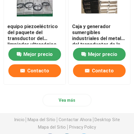
equipo piezoeléctrico
Caja y generador
del paquete del
sumergibles
transductor del
industriales del metal
limpiador ultrasónico
del transductor de la
sumergible 2kw
limpieza ultrasónica
Mejor precio
Mejor precio
Contacto
Contacto
Vea más
Inicio
Mapa del Sitio
Contactar Ahora
Desktop Site
Mapa del Sitio
Privacy Policy