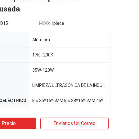
 usada
SD15
MOQ:
1piece
Alumium
17K - 200K
35W-120W
LIMPIEZA ULTRASÓNICA DE LA INDUSTRIA, LIMPIEZA MÉDICA
OELÉCTRICO
los 35*15*5MM los 38*15*5MM 45*15*5M M
 Precio
Envíenos Un Correo