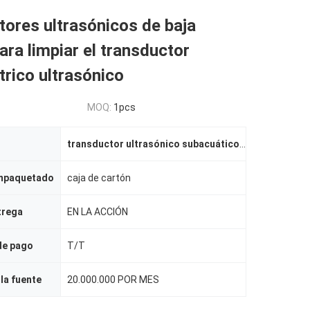
ores ultrasónicos de baja
para limpiar el transductor
trico ultrasónico
MOQ:
1pcs
transductor ultrasónico subacuático
,
transductor u
empaquetado
caja de cartón
trega
EN LA ACCIÓN
de pago
T/T
la fuente
20.000.000 POR MES