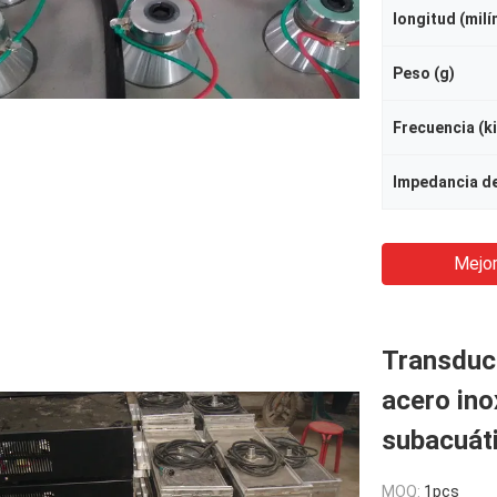
longitud (mil
Peso (g)
Frecuencia (ki
Mejor
Transduct
acero ino
subacuát
MOQ:
1pcs