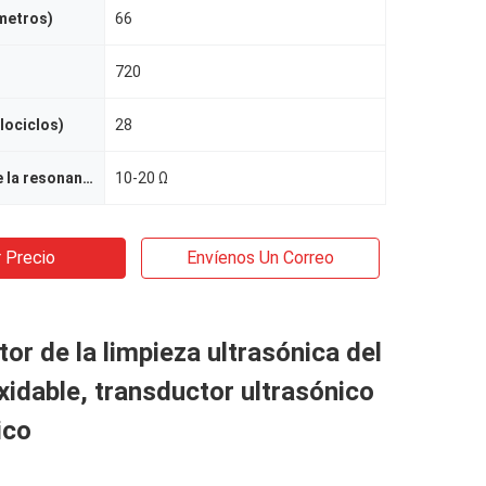
ímetros)
66
720
lociclos)
28
Impedancia de la resonancia
10-20 Ω
 Precio
Envíenos Un Correo
or de la limpieza ultrasónica del
xidable, transductor ultrasónico
ico