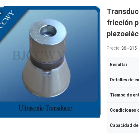
Transduct
fricción 
piezoeléc
Precio:
$6--$15
Resaltar
Detalles de 
Tiempo de en
Condiciones 
Capacidad de 