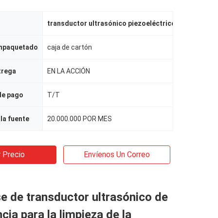
transductor ultrasónico piezoeléctrico
,
transductor
empaquetado
caja de cartón
trega
EN LA ACCIÓN
de pago
T/T
la fuente
20.000.000 POR MES
 Precio
Envíenos Un Correo
e de transductor ultrasónico de
cia para la limpieza de la