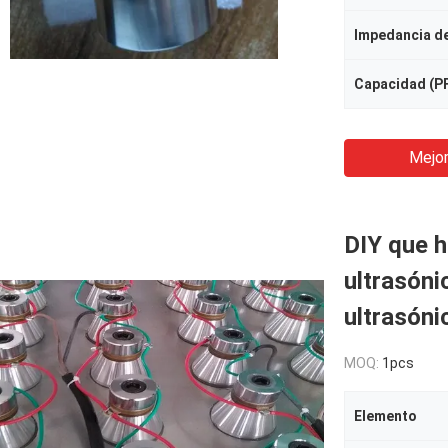
Capacidad (P
Mejor
DIY que h
ultrasóni
ultrasóni
MOQ:
1pcs
Elemento