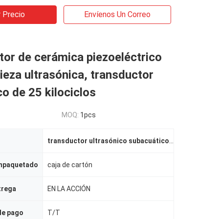
 Precio
Envíenos Un Correo
or de cerámica piezoeléctrico
pieza ultrasónica, transductor
co de 25 kilociclos
MOQ:
1pcs
transductor ultrasónico subacuático
,
transductor u
empaquetado
caja de cartón
trega
EN LA ACCIÓN
de pago
T/T