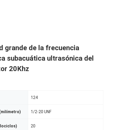
 grande de la frecuencia
ca subacuática ultrasónica del
tor 20Khz
124
milímetro)
1/2-20 UNF
lociclos)
20