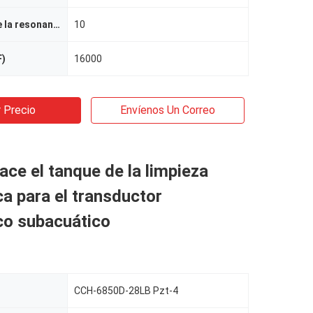
Impedancia de la resonancia
10
F)
16000
 Precio
Envíenos Un Correo
ace el tanque de la limpieza
ca para el transductor
co subacuático
CCH-6850D-28LB Pzt-4