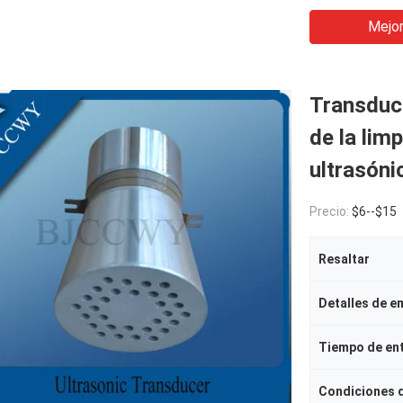
Mejor
Transduct
de la lim
ultrasóni
Precio:
$6--$15
Resaltar
Detalles de 
Tiempo de en
Condiciones 