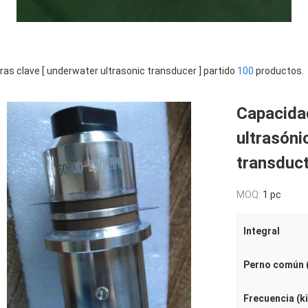
ras clave [ underwater ultrasonic transducer ] partido
100
productos.
Capacidad
ultrasóni
transduc
MOQ:
1 pc
Integral
Perno común (
Frecuencia (ki